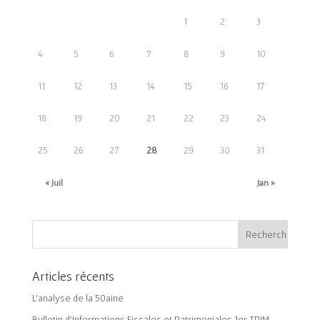
1
2
3
4
5
6
7
8
9
10
11
12
13
14
15
16
17
18
19
20
21
22
23
24
25
26
27
28
29
30
31
« Juil
Jan »
Articles récents
L’analyse de la 50aine
Bulletin d’Informations Fiscales et Patrimoniales 1er TRIM