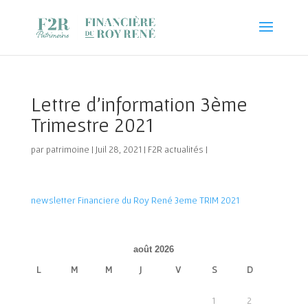
Lettre d’information 3ème
Trimestre 2021
par
patrimoine
|
Juil 28, 2021
|
F2R actualités
|
newsletter Financiere du Roy René 3eme TRIM 2021
août 2026
L
M
M
J
V
S
D
1
2