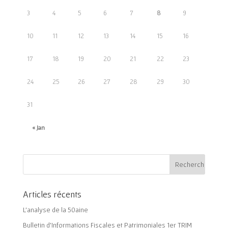
3
4
5
6
7
8
9
10
11
12
13
14
15
16
17
18
19
20
21
22
23
24
25
26
27
28
29
30
31
« Jan
Articles récents
L’analyse de la 50aine
Bulletin d’Informations Fiscales et Patrimoniales 1er TRIM