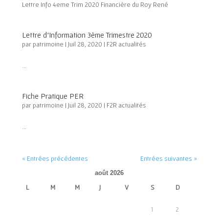
Lettre Info 4eme Trim 2020 Financière du Roy René
Lettre d’Information 3ème Trimestre 2020
par
patrimoine
|
Juil 28, 2020
|
F2R actualités
...
Fiche Pratique PER
par
patrimoine
|
Juil 28, 2020
|
F2R actualités
...
« Entrées précédentes
Entrées suivantes »
août 2026
L
M
M
J
V
S
D
1
2